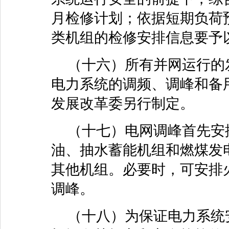
月检修计划；依据短期负荷
类机组的检修安排信息要予
（十六）所有并网运行的
电力系统的调频、调峰和备
发展改革委另行制定。
（十七）电网调峰首先安
油、抽水蓄能机组和燃煤发
其他机组。必要时，可安排
调峰。
（十八）为保证电力系统