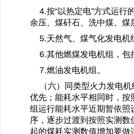
4.按“以热定电”方式运行
余压、煤矸石、洗中煤、煤
5.天然气、煤气化发电机
6.其他燃煤发电机组，包
7.燃油发电机组。
（六）同类型火力发电机
优先；能耗水平相同时，按
组运行能耗水平近期暂依照
序，逐步过渡到按照实测数
起的煤耗实测数值增加要做