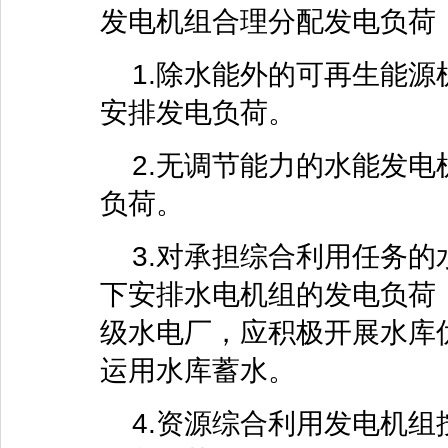
发电机组合理分配发电负荷
1.除水能外的可再生能源
安排发电负荷。
2.无调节能力的水能发电机
负荷。
3.对承担综合利用任务的
下安排水电机组的发电负荷
级水电厂，应积极开展水库
运用水库蓄水。
4.资源综合利用发电机组按