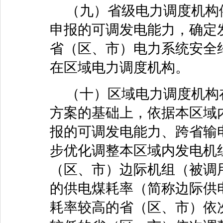
（九）省级电力调度机构
申报的可调发电能力，确定
省（区、市）电力系统安全
在区域电力调度机构。
（十）区域电力调度机构
方案的基础上，依据本区域
报的可调发电能力、跨省输
步优化调整本区域内发电机
（区、市）边际机组（被调
的供电煤耗率（简称边际供
耗率较高的省（区、市）依