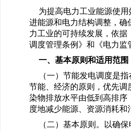
为提高电力工业能源使用
进能源和电力结构调整，确
力工业的可持续发展，依据
调度管理条例》和《电力监
一、基本原则和适用范围
（一）节能发电调度是指
节能、经济的原则，优先调
染物排放水平由低到高排序
度地减少能源、资源消耗和
（二）基本原则。以确保