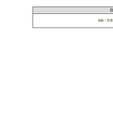
已
抱歉！您查