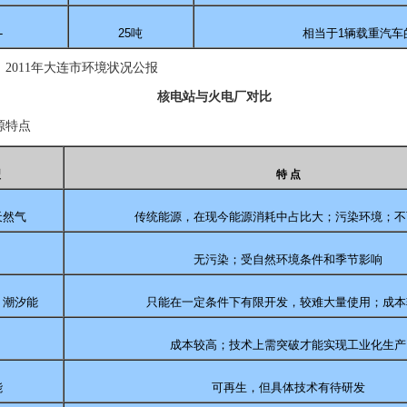
-
25
吨
相当于
1
辆载重汽车
：
2011
年大连市环境状况公报
核电站与火电厂对比
源特点
型
特 点
天然气
传统能源，在现今能源消耗中占比大；污染环境；不
无污染；受自然环境条件和季节影响
、潮汐能
只能在一定条件下有限开发，较难大量使用；成本
成本较高；技术上需突破才能实现工业化生产
能
可再生，但具体技术有待研发