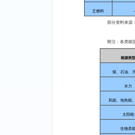
乏燃料
-
部分资料来源
附注：各类能
能源类
煤、石油、
水力
风能、地热能
太阳能
生物质