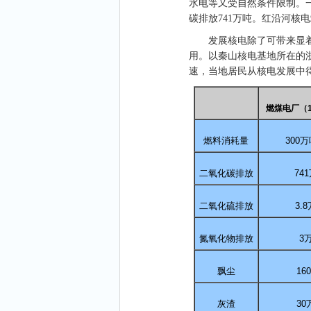
水电等又受自然条件限制。
碳排放
741
万吨。红沿河核电
发展核电除了可带来显
用。以秦山核电基地所在的
速，当地居民从核电发展中
燃煤电厂（
燃料消耗量
300
万
二氧化碳排放
741
二氧化硫排放
3.8
氮氧化物排放
3
飘尘
160
灰渣
30