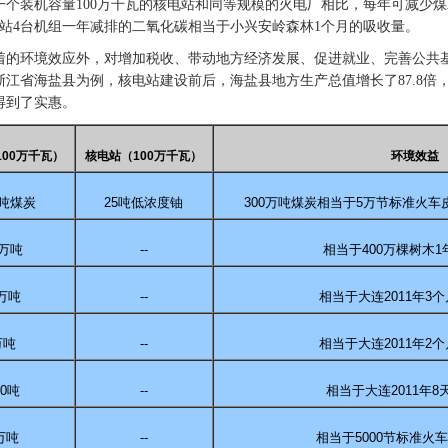
一个装机容量
100
万千瓦的核电站和同等规模的火电厂相比，每年可减少煤
站
4
台机组一年减排的二氧化碳相当于小兴安岭森林
1
个月的吸收量。
着的环境效应外，对增加税收、带动地方经济发展、促进就业、完善公共
浙江省海盐县为例，核电站建设前后，海盐县地方生产总值增长了
87.8
倍
得到了实惠。
100
万千瓦）
核电站（
100
万千瓦）
环境效益
吨煤炭
25
吨低浓度铀
300
万吨煤炭相当于
5
万节标准火车
万吨
--
相当于
400
万棵树木
1
万吨
--
相当于大连
2011
年
3
个
万吨
--
相当于大连
2011
年
2
个
0
吨
--
相当于大连
2011
年
8
万吨
--
相当于
5000
节标准火车