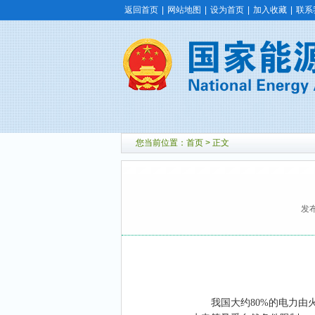
返回首页
|
网站地图
|
设为首页
|
加入收藏
|
联系
您当前位置：
首页
> 正文
发布
我国大约
80%
的电力由