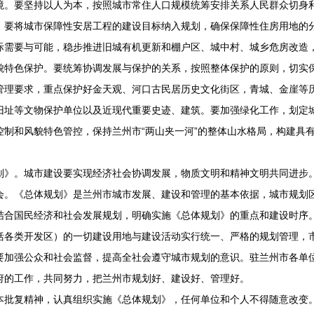
要坚持以人为本，按照城市常住人口规模统筹安排关系人民群众切身利
。要将城市保障性安居工程的建设目标纳入规划，确保保障性住房用地的
际需要与可能，稳步推进旧城有机更新和棚户区、城中村、城乡危房改造
色保护。要统筹协调发展与保护的关系，按照整体保护的原则，切实保
管理要求，重点保护好金天观、河口古民居历史文化街区，青城、金崖等
旧址等文物保护单位以及近现代重要史迹、建筑。要加强绿化工作，划定
控制和风貌特色管控，保持兰州市“两山夹一河”的整体山水格局，构建具
。城市建设要实现经济社会协调发展，物质文明和精神文明共同进步。
会。《总体规划》是兰州市城市发展、建设和管理的基本依据，城市规划
结合国民经济和社会发展规划，明确实施《总体规划》的重点和建设时序
括各类开发区）的一切建设用地与建设活动实行统一、严格的规划管理，
要加强公众和社会监督，提高全社会遵守城市规划的意识。驻兰州市各单
府的工作，共同努力，把兰州市规划好、建设好、管理好。
复精神，认真组织实施《总体规划》，任何单位和个人不得随意改变。