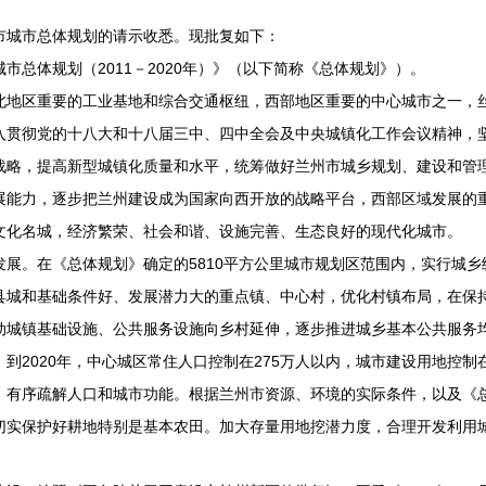
城市总体规划的请示收悉。现批复如下：
体规划（2011－2020年）》（以下简称《总体规划》）。
区重要的工业基地和综合交通枢纽，西部地区重要的中心城市之一，丝
入贯彻党的十八大和十八届三中、四中全会及中央城镇化工作会议精神，
战略，提高新型城镇化质量和水平，统筹做好兰州市城乡规划、建设和管
展能力，逐步把兰州建设成为国家向西开放的战略平台，西部区域发展的
文化名城，经济繁荣、社会和谐、设施完善、生态良好的现代化城市。
。在《总体规划》确定的5810平方公里城市规划区范围内，实行城乡
县城和基础条件好、发展潜力大的重点镇、中心村，优化村镇布局，在保
动城镇基础设施、公共服务设施向乡村延伸，逐步推进城乡基本公共服务
020年，中心城区常住人口控制在275万人以内，城市建设用地控制在
，有序疏解人口和城市功能。根据兰州市资源、环境的实际条件，以及《
切实保护好耕地特别是基本农田。加大存量用地挖潜力度，合理开发利用