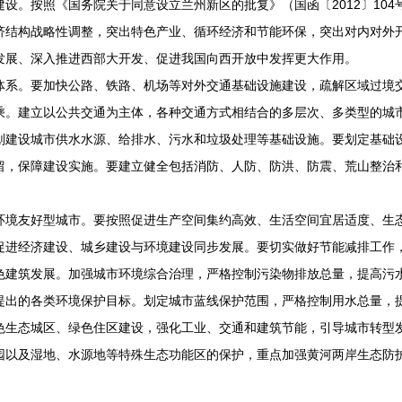
。按照《国务院关于同意设立兰州新区的批复》（国函〔2012〕104
济结构战略性调整，突出特色产业、循环经济和节能环保，突出对内对外
发展、深入推进西部大开发、促进我国向西开放中发挥更大作用。
。要加快公路、铁路、机场等对外交通基础设施建设，疏解区域过境交
乘。建立以公共交通为主体，各种交通方式相结合的多层次、多类型的城
划建设城市供水水源、给排水、污水和垃圾处理等基础设施。要划定基础
留，保障建设实施。要建立健全包括消防、人防、防洪、防震、荒山整治
友好型城市。要按照促进生产空间集约高效、生活空间宜居适度、生态
促进经济建设、城乡建设与环境建设同步发展。要切实做好节能减排工作
色建筑发展。加强城市环境综合治理，严格控制污染物排放总量，提高污
提出的各类环境保护目标。划定城市蓝线保护范围，严格控制用水总量，
色生态城区、绿色住区建设，强化工业、交通和建筑节能，引导城市转型
园以及湿地、水源地等特殊生态功能区的保护，重点加强黄河两岸生态防