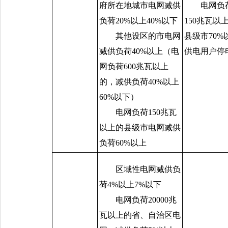
府所在地城市电网减供
电网负
负荷
20%
以上
40%
以下
150
兆瓦以
其他设区的市电网
县级市
70%
减供负荷
40%
以上（电
供电用户停
网负荷
600
兆瓦以上
的，减供负荷
40%
以上
60%
以下）
电网负荷
150
兆瓦
以上的县级市电网减供
负荷
60%
以上
区域性电网减供负
荷
4%
以上
7%
以下
电网负荷
20000
兆
瓦以上的省、自治区电