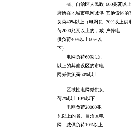
省、自治区人民政
600
兆瓦以
府所在地城市电网减供
其他设区的
负荷
40%
以上（电网负
70%
以上供
荷
2000
兆瓦以上的，减
户停电
供负荷
40%
以上
60%
以
下）
电网负荷
600
兆瓦
以上的其他设区的市电
网减供负荷
60%
以上
区域性电网减供负
荷
7%
以上
10%
以下
电网负荷
20000
兆
瓦以上的省、自治区电
网，减供负荷
10%
以上