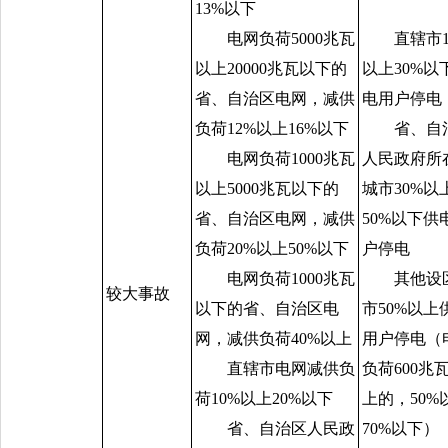
13%
以下
电网负荷
5000
兆瓦
直辖市
以上
20000
兆瓦以下的
以上
30%
以
省、自治区电网，减供
电用户停电
负荷
12%
以上
16%
以下
省、自
电网负荷
1000
兆瓦
人民政府所
以上
5000
兆瓦以下的
城市
30%
以
省、自治区电网，减供
50%
以下供
负荷
20%
以上
50%
以下
户停电
电网负荷
1000
兆瓦
其他设
较大事故
以下的省、自治区电
市
50%
以上
网，减供负荷
40%
以上
用户停电（
直辖市电网减供负
负荷
600
兆
荷
10%
以上
20%
以下
上的，
50%
省、自治区人民政
70%
以下）