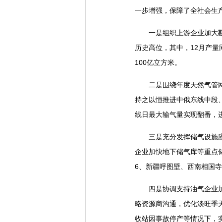
一步增强，保障了全社会生
一是组织上游企业加大勘探
历史高位，其中，12月产量同
100亿立方米。
二是围绕年度天然气管网等
持之以恒推进中俄东线中段、
线日最大输气量实现翻番，
三是充分发挥储气设施应急
企业加快地下储气库等重点储
6、新疆呼图壁、西南相国
四是协调支持油气企业加大
略资源商沟通，优化淡旺季天
收站因事故停产等情况下，实