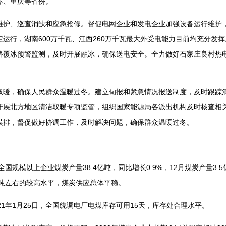
苏、重庆等省份。
、巡查消缺和应急抢修。督促电网企业和发电企业加强设备运行维护，
运行，湖南600万千瓦、江西260万千瓦最大外受电能力目前均充分发
路覆冰预警监测，及时开展融冰，确保送电安全。全力做好石家庄良村热
，确保人民群众温暖过冬。建立旬报和紧急情况报送制度，及时跟踪清
开展北方地区清洁取暖专项监管，组织国家能源局各派出机构及时核查相
摸排，督促做好协调工作，及时解决问题，确保群众温暖过冬。
规模以上企业煤炭产量38.4亿吨，同比增长0.9%，12月煤炭产量3.5
万吨左右的较高水平，煤炭供应总体平稳。
年1月25日，全国统调电厂电煤库存可用15天，库存处合理水平。