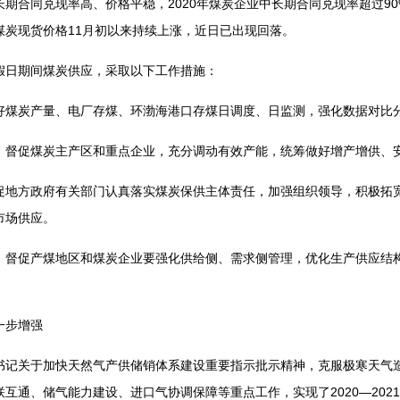
合同兑现率高、价格平稳，2020年煤炭企业中长期合同兑现率超过90
煤炭现货价格11月初以来持续上涨，近日已出现回落。
日期间煤炭供应，采取以下工作措施：
炭产量、电厂存煤、环渤海港口存煤日调度、日监测，强化数据对比
促煤炭主产区和重点企业，充分调动有效产能，统筹做好增产增供、
方政府有关部门认真落实煤炭保供主体责任，加强组织领导，积极拓宽
市场供应。
促产煤地区和煤炭企业要强化供给侧、需求侧管理，优化生产供应结构
步增强
关于加快天然气产供储销体系建设重要指示批示精神，克服极寒天气造
互通、储气能力建设、进口气协调保障等重点工作，实现了2020—202