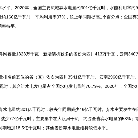
。2020年，全国主要流域弃水电量约301亿千瓦时，水能利用率约96
量约166亿千瓦时，平均利用率97%，较上年同期提高1个百分点；全国弃
用率持平。
网容量1323万千瓦，新增装机较多的省份为四川413万千瓦，云南340
排名前五位的省（区）依次为四川3541亿千瓦时、云南2960亿千瓦时、
千瓦时，其合计水电发电量占全国水电发电量的70.79%。2020年，全国水
弃水电量约301亿千瓦时，较去年同期减少46亿千瓦时。弃水主要发生在
期减少77亿千瓦时，主要集中在大渡河干流，约占全省弃水电量的53%；
同期增加18.5亿千瓦时；其他省份弃水电量维持较低水平。