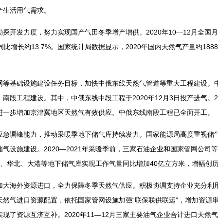
产生活用气需求。
开发力度，努力实现国产气田冬季增产增供。2020年10—12月全国月
比增长约13.7%。国家统计局数据显示，2020年国内天然气产量约18
基础设施建设任务目标，加快中俄东线天然气管道等重大工程建设。中
南段工程建设。其中，中俄东线中段工程于2020年12月3日投产进气。2
进一步增加京津冀地区天然气有效供应。中俄东线南段工程已全面开工。
调峰能力，推动采暖季地下储气库持续发力。国家能源局高度重视储气
气设施建设。2020—2021年采暖季前，三家石油企业和国家管网公司
寺、华北、大港等地下储气库实现工作气量同比增加40亿立方米，增幅创
海外资源进口，全力保障冬季天然气供应。积极协调支持企业充分利用
然气进口资源配置，依托国家管网设施加强“联保联供联运”，增加资源串
现了资源互济互补。2020年11—12月三家主要油气企业合计进口天然气