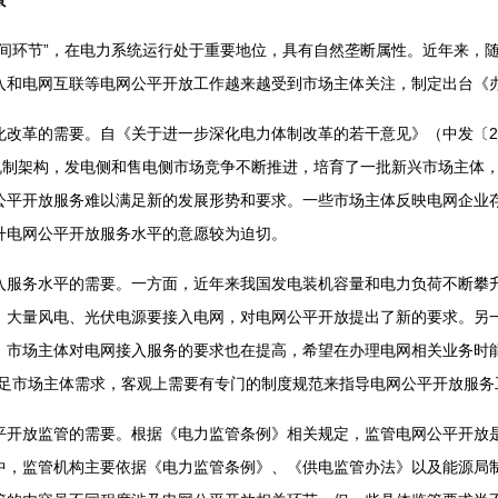
景
环节”，在电力系统运行处于重要地位，具有自然垄断属性。近年来，随
入和电网互联等电网公平开放工作越来越受到市场主体关注，制定出台《
革的需要。自《关于进一步深化电力体制改革的若干意见》（中发〔20
的机制架构，发电侧和售电侧市场竞争不断推进，培育了一批新兴市场主体
公平开放服务难以满足新的发展形势和要求。一些市场主体反映电网企业
升电网公平开放服务水平的意愿较为迫切。
务水平的需要。一方面，近年来我国发电装机容量和电力负荷不断攀升，
，大量风电、光伏电源要接入电网，对电网公平开放提出了新的要求。另一
，市场主体对电网接入服务的要求也在提高，希望在办理电网相关业务时能享
满足市场主体需求，客观上需要有专门的制度规范来指导电网公平开放服务
放监管的需要。根据《电力监管条例》相关规定，监管电网公平开放是
中，监管机构主要依据《电力监管条例》、《供电监管办法》以及能源局