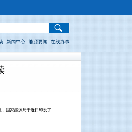
动
新闻中心
能源要闻
在线办事
读
，国家能源局于近日印发了