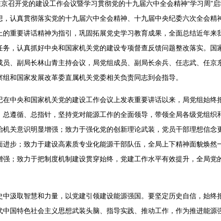
京召开党的建设工作会议暨学习贯彻党的十九届六中全会精神“学习周”启
想，认真贯彻落实党的十九届六中全会精神、十九届中央纪委六次全会精
上的重要讲话精神为指引，巩固拓展党史学习教育成果，全面总结近年来
任务，认真抓好中央和国家机关党的建设专项督查反馈问题整改落实。国
成员、副局长林山青主持会议，局党组成员、副局长余兵、任志武、任京
察组和国家发展改革委直属机关党委相关负责同志到会指导。
中央和国家机关党的建设工作会议上发表重要讲话以来，局党组始终把
、总遵循、总指针，坚持党对能源工作的全面领导，带领全局各级党组织
治机关意识明显增强；致力于强化党的创新理论武装，党员干部理想信念
面进步；致力于建设高素质专业化能源干部队伍，全局上下精神面貌焕然
增强；致力于把制度机制建设贯穿始终，党建工作水平有效提升，全局党
汲取智慧和力量，以党建引领建设能源强国。要坚定历史自信，始终把“
代中国特色社会主义思想武装头脑、指导实践、推动工作，作为推进能源