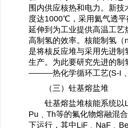
围内供应核热和电力。新技
度达1000℃，采用氦气透
延伸到为工业提供高温工艺
高制氢的效率。核能制氢（nuclear
是将核反应堆与采用先进制
生产。为此要研究先进的制
———热化学循环工艺(S-I 、H
（三）钍基熔盐堆
钍基熔盐堆核能系统以Li B
Pu﹑Th等的氟化物熔融混合
下运行，其中LiF﹑NaF﹑Be