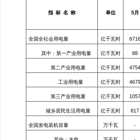
指
标
名
称
单位
5
月
全国全社会用电量
亿千瓦时
671
其中：第一产业用电量
亿千瓦时
88
第二产业用电量
亿千瓦时
475
工业用电量
亿千瓦时
467
第三产业用电量
亿千瓦时
105
城乡居民生活用电量
亿千瓦时
817
全国发电装机容量
万千瓦
-
其中：水电
万千瓦
-