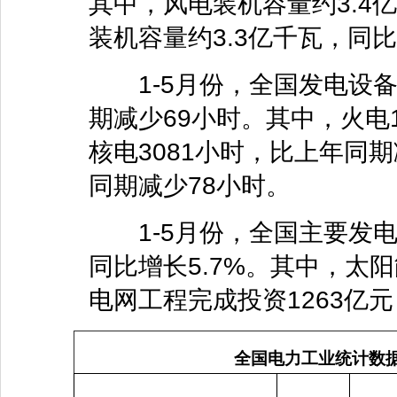
其中，风电装机容量约3.4亿
装机容量约3.3亿千瓦，同比
1-5月份，全国发电设备
期减少69小时。其中，火电
核电3081小时，比上年同期
同期减少78小时。
1-5月份，全国主要发电
同比增长5.7%。其中，太阳
电网工程完成投资1263亿元
全国电力工业统计数