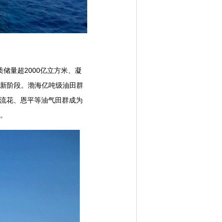
储量超2000亿立方米、凝
入新阶段。渤海亿吨级油田群
、流花、恩平等油气田群成为
地。