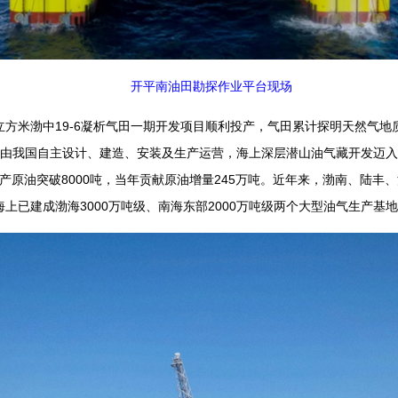
开平南油田勘探作业平台现场
米渤中19-6凝析气田一期开发项目顺利投产，气田累计探明天然气地质
，由我国自主设计、建造、安装及生产运营，海上深层潜山油气藏开发迈
日产原油突破8000吨，当年贡献原油增量245万吨。近年来，渤南、陆丰
上已建成渤海3000万吨级、南海东部2000万吨级两个大型油气生产基