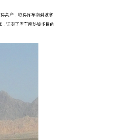
获得高产，取得库车南斜坡寒
藏，证实了库车南斜坡多目的