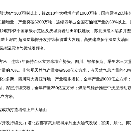
比增产300万吨以上，较2018年大幅增产近1900万吨，国内原油2亿
键增量，产量突破6200万吨，连续四年占全国石油增产量的60%以上
胜利济阳3个国家级示范区及庆城页岩油田加快建设，苏北溱潼凹陷多井
。陆上深层-超深层勘探开发持续获得重大发现，高效建成多个深层大油田，2
以深超深层油气领域引领者。
方米，连续7年保持百亿立方米增产势头。四川、鄂尔多斯、塔里木三大盆地
量的70%。非常规天然气产量突破960亿立方米，占天然气总产量的43
鄂尔多斯、四川两大资源阵地，产量稳步增长，全年产量超600亿立方米
固，深层持续突破，全年产量250亿立方米；煤层气稳步推进中浅层滚动
亿立方米。
成功打造增储上产大场面
发持续发力,塔北西部寒武系取得系列重大油气发现，富满、顺北、博孜