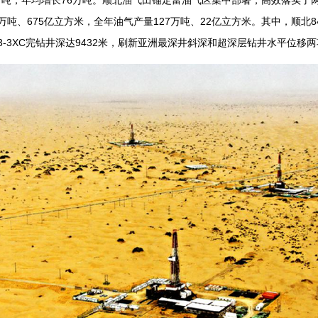
万吨，年均增长76万吨。顺北油气田锚定富油气区集中部署，高效落实了
4万吨、675亿立方米，全年油气产量127万吨、22亿立方米。其中，顺北
3-3XC完钻井深达9432米，刷新亚洲最深井斜深和超深层钻井水平位移