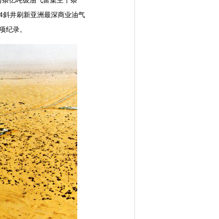
两条亿吨级油气富集主干条
84斜井刷新亚洲最深商业油气
两项纪录。