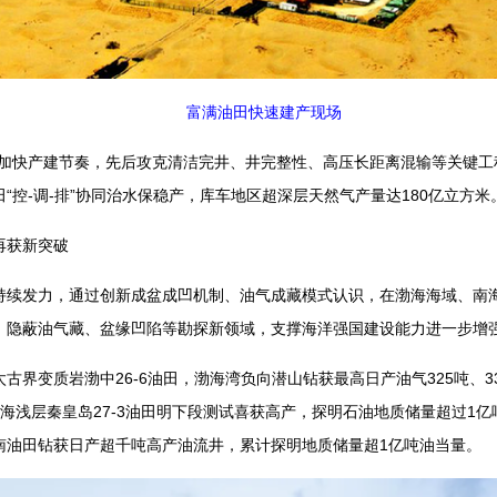
富满油田快速建产现场
快产建节奏，先后攻克清洁完井、井完整性、高压长距离混输等关键工
“控-调-排”协同治水保稳产，库车地区超深层天然气产量达180亿立方米
获新突破
发力，通过创新成盆成凹机制、油气成藏模式认识，在渤海海域、南海
、隐蔽油气藏、盆缘凹陷等勘探新领域，支撑海洋强国建设能力进一步增
变质岩渤中26-6油田，渤海湾负向潜山钻获最高日产油气325吨、3
海浅层秦皇岛27-3油田明下段测试喜获高产，探明石油地质储量超过1
南油田钻获日产超千吨高产油流井，累计探明地质储量超1亿吨油当量。