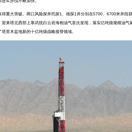
部进军步伐不断加快。
大突破。两口风险探井托探1、雄探1井分别在5700、6700米井段
，迎来塔北西部上寒武统白云岩海相油气首次发现，落实亿吨级规模油气
了塔里木盆地新的十亿吨级战略接替领域。