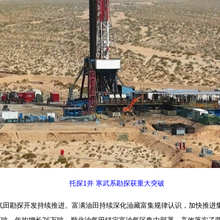
托探1井 寒武系勘探获重大突破
勘探开发持续推进。富满油田持续深化油藏富集规律认识，加快推进集