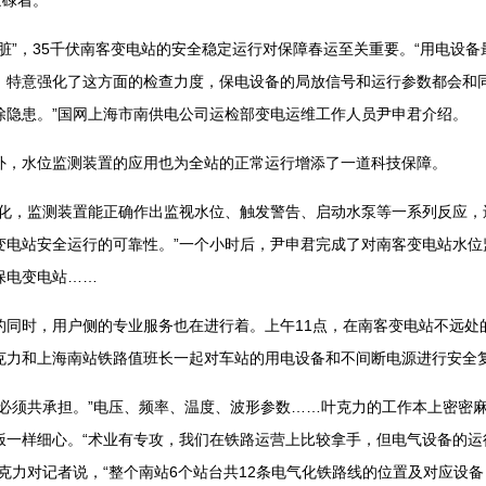
忙碌着。
”，35千伏南客变电站的安全稳定运行对保障春运至关重要。“用电设备
，特意强化了这方面的检查力度，保电设备的局放信号和运行参数都会和
除隐患。”国网上海市南供电公司运检部变电运维工作人员尹申君介绍。
，水位监测装置的应用也为全站的正常运行增添了一道科技保障。
，监测装置能正确作出监视水位、触发警告、启动水泵等一系列反应，
变电站安全运行的可靠性。”一个小时后，尹申君完成了对南客变电站水位
保电变电站……
时，用户侧的专业服务也在进行着。上午11点，在南客变电站不远处
克力和上海南站铁路值班长一起对车站的用电设备和不间断电源进行安全
须共承担。”电压、频率、温度、波形参数……叶克力的工作本上密密麻
饭一样细心。“术业有专攻，我们在铁路运营上比较拿手，但电气设备的运
克力对记者说，“整个南站6个站台共12条电气化铁路线的位置及对应设备