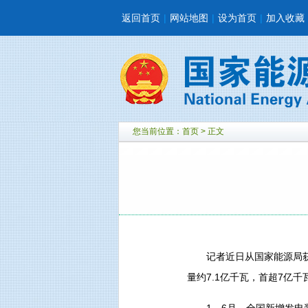
返回首页
|
网站地图
|
设为首页
|
加入收藏
您当前位置：
首页
> 正文
记者近日从国家能源局获悉，
量约7.1亿千瓦，首超7亿千