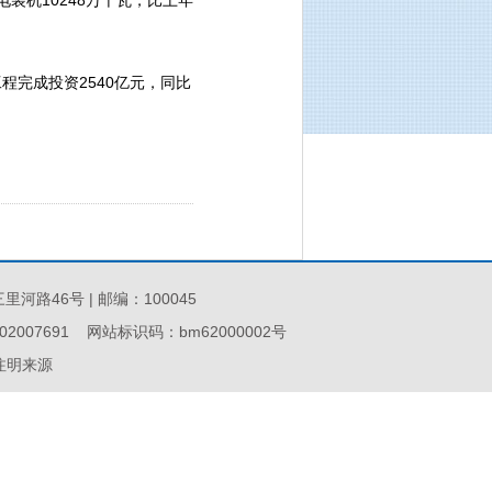
装机10248万千瓦，比上年
程完成投资2540亿元，同比