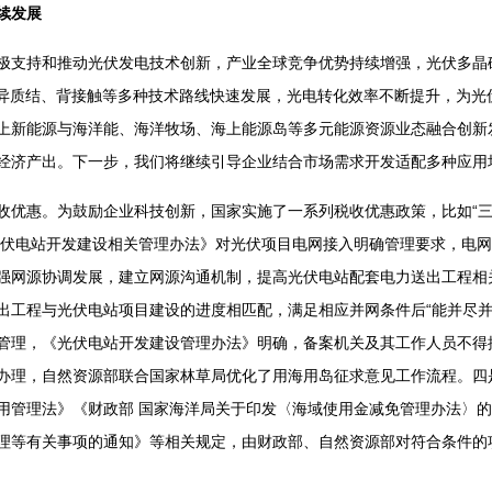
续发展
支持和推动光伏发电技术创新，产业全球竞争优势持续增强，光伏多晶
n、异质结、背接触等多种技术路线快速发展，光电转化效率不断提升，为
上新能源与海洋能、海洋牧场、海上能源岛等多元能源资源业态融合创新
经济产出。下一步，我们将继续引导企业结合市场需求开发适配多种应用
惠。为鼓励企业科技创新，国家实施了一系列税收优惠政策，比如“三
《光伏电站开发建设相关管理办法》对光伏项目电网接入明确管理要求，电
强网源协调发展，建立网源沟通机制，提高光伏电站配套电力送出工程相
出工程与光伏电站项目建设的进度相匹配，满足相应并网条件后“能并尽并
管理，《光伏电站开发建设管理办法》明确，备案机关及其工作人员不得
办理，自然资源部联合国家林草局优化了用海用岛征求意见工作流程。四
用管理法》《财政部 国家海洋局关于印发〈海域使用金减免管理办法〉的
理等有关事项的通知》等相关规定，由财政部、自然资源部对符合条件的