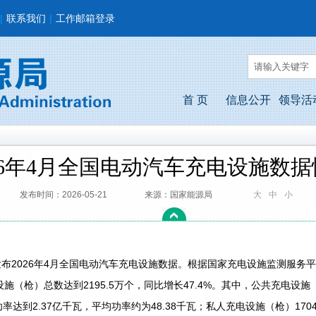
|
联系我们
|
工作邮箱登录
首 页
信息公开
领导活
26年4月全国电动汽车充电设施数
发布时间：2026-05-21
来源：国家能源局
大
中
小
2026年4月全国电动汽车充电设施数据。根据国家充电设施监测服务平台
（枪）总数达到2195.5万个，同比增长47.4%。其中，公共充电设施（
率达到2.37亿千瓦，平均功率约为48.38千瓦；私人充电设施（枪）1704