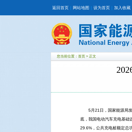
返回首页
|
网站地图
|
设为首页
|
加入收藏
您当前位置：
首页
> 正文
20
5月21日，国家能源局发布
底，我国电动汽车充电基础设施
29.6%，公共充电桩额定总功