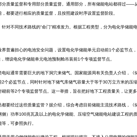
质量监督和专用部分质量监督。通用部分，所有储能电站都得过——从
前，都要进行相应的质量监督，且按照建设时序设置监督阶段。
对不同技术路线的“命门”精准发力。根据工程类型，分为电化学储能电
普遍担心的电池安全问题，设置电化学储能单元启动前1个必监节点，
站，增设电化学储能单元电池预制舱吊装前1个专项监督节点。
站通常需要巨大的地下洞穴来储气。国家能源局有关负责人介绍，《储
前2个必监节点，同时针对地下储气库储气容量大于等于30万立方米的压
衬砌前等2个专项监督节点。这一举措，旨在把好地下工程质量关，让更
要经过这些质量监管？据介绍，综合考虑目前储能主流技术路线，《
网侧）功率100兆瓦及以上的电化学储能、压缩空气储能电站建设工程的
能等，可参照执行。