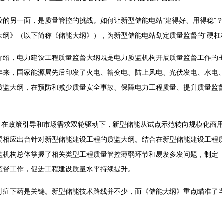
另一面，是质量管控的挑战。如何让新型储能电站“建得好、用得稳”？
大纲》（以下简称《储能大纲》），为新型储能电站划定质量监督的“硬杠
，电力建设工程质量监督大纲既是电力质监机构开展质量监督工作的主
年来，国家能源局先后印发了火电、输变电、陆上风电、光伏发电、水电
质监大纲，在预防和减少质量安全事故、保障电力工程质量、提升质量监
，在政策引导和市场需求双轮驱动下，新型储能从试点示范转向规模化商用
要相应出台针对新型储能建设工程的质监大纲。结合在新型储能建设工程
监机构总体掌握了相关类型工程质量管控薄弱环节和易发多发问题，制定
监督工作，促进工程建设质量水平持续提升。
下药是关键。新型储能技术路线并不少，而《储能大纲》重点瞄准了当