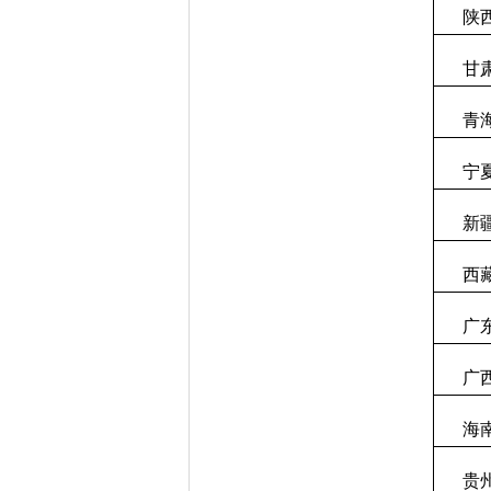
陕
甘
青
宁
新
西
广
广
海
贵