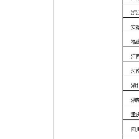
浙
安
福
江
河
湖
湖
重
四