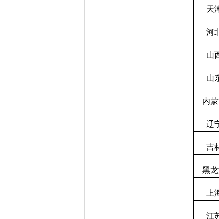
天
河
山
山
内蒙
辽
吉
黑龙
上
江