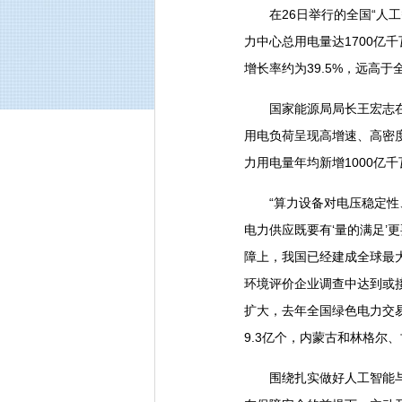
在26日举行的全国“人工智
力中心总用电量达1700亿
增长率约为39.5%，远高
国家能源局局长王宏志在会
用电负荷呈现高增速、高密
力用电量年均新增1000亿千
“算力设备对电压稳定性、
电力供应既要有‘量的满足’
障上，我国已经建成全球最
环境评价企业调查中达到或
扩大，去年全国绿色电力交
9.3亿个，内蒙古和林格尔
围绕扎实做好人工智能与能