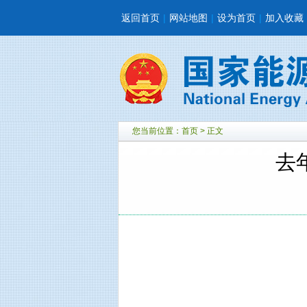
返回首页
|
网站地图
|
设为首页
|
加入收藏
您当前位置：
首页
> 正文
去