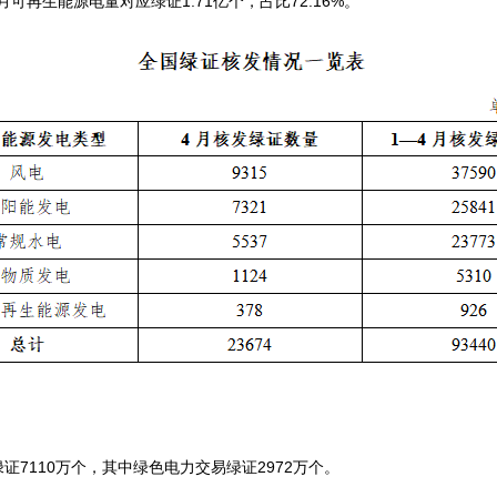
年3月可再生能源电量对应绿证1.71亿个，占比72.16%。
绿证7110万个，其中绿色电力交易绿证2972万个。