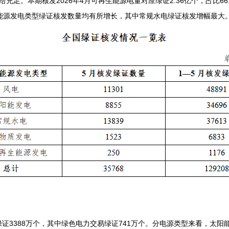
供给充足。本期核发2026年4月可再生能源电量对应绿证2.36亿个，占比6
能源发电类型绿证核发数量均有所增长，其中常规水电绿证核发增幅最大
证3388万个，其中绿色电力交易绿证741万个。分电源类型来看，太阳