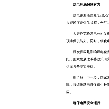
煤电兜底保障有力
煤电是迎峰度夏“压舱石”
入迎峰度夏保供状态，全厂
大唐托克托发电公司发电部
顶峰保供能力。同时，细化
煤炭供应是影响煤电稳定出
此，国家发展改革委政策研究
供应具备坚实基础。
据了解，下一步，国家发展
障，持续推动电煤保供中长
应。
确保电网安全运行