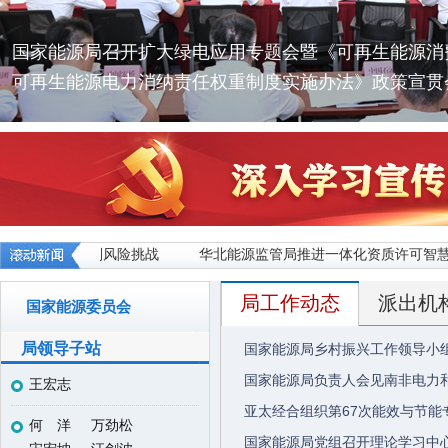
国家能源局召开扩大绿电应用专题会暨《可再生能源消
可再生能源电力消纳责任权重制度实施办法》政策宣贯
形势 深入研判风险挑战
华北能源监管局推进一体化资质许可智慧语
局工作动态
派出机
国家能源委员会
局领导子站
国家能源局乡村振兴工作领导小组
国家能源局负责人会见南非电力
王宏志
亚太经合组织第67次能效与节能
何 洋
万劲松