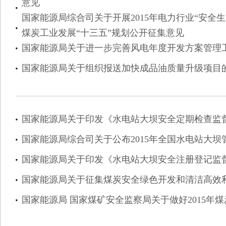
意见
国家能源局综合司关于开展2015年电力行业“安全
煤炭工业发展“十三五”规划公开征集意见
国家能源局关于进一步完善风电年度开发方案管理
国家能源局关于组织报送加快成品油质量升级项目
国家能源局关于印发《水电站大坝安全定期检查监
国家能源局综合司关于公布2015年全国水电站大
国家能源局关于印发《水电站大坝安全注册登记监
国家能源局关于征集煤炭安全绿色开发和清洁高效
国家能源局 国家煤矿安全监察局关于做好2015年