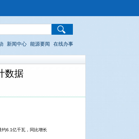
动
新闻中心
能源要闻
在线办事
计数据
约6.1亿千瓦，同比增长