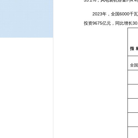
55.2%；风电装机容量约4.
2023年，全国6000千
投资9675亿元，同比增长30
指
全