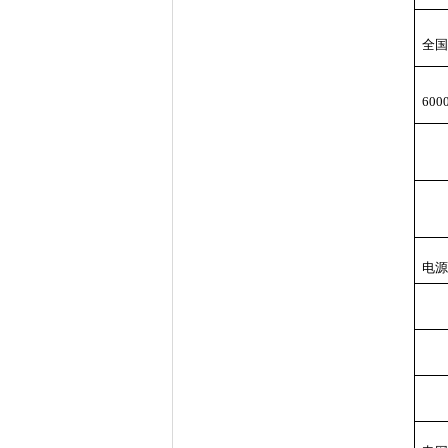
全
600
电