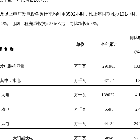
4亿千瓦，同比增长20.7%。
瓦及以上电厂发电设备累计平均利用3592小时，比上年同期减少101小时
.1%。电网工程完成投资5275亿元，同比增长5.4%。
同比
单位
全年累计
标
名
称
（
%
国发电装机容量
万千瓦
291965
13.
其中：水电
万千瓦
42154
1
.
火电
万千瓦
139032
4.
核电
万千瓦
5691
2.
风电
万千瓦
44134
20.
太阳能发电
万千瓦
60949
55.