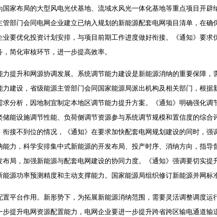
为国家布局的大型风电光伏基地、流域水风光一体化基地等重点项目开辟纳
主管部门会同电网企业建立已纳入规划的新能源配套电网项目清单，在确
企业要优化投资计划安排，与项目前期工作进度做好衔接。《通知》要求
务，简化审核环节，进一步提高效率。
提升和网源协调发展。系统调节能力建设是新能源消纳的重要保障，需
能力建设，省级能源主管部门会同国家能源局派出机构及相关部门，根据
需求分析，因地制宜制定本地区调节能力提升方案。《通知》明确强化调
类储能设施调节性能、负荷侧调节资源参与系统调节规模和置信度的综合
、衔接不到位的情况，《通知》在要求加快配套电网规划建设的同时，强
纳能力，科学安排集中式新能源的开发布局、投产时序、消纳方向，指导
发布局，加强新能源与配套电网建设的协同力度。《通知》强调要切实提
新能源功率预测精度和主动支撑能力。国家能源局组织修订新能源并网标
平台作用。新形势下，为拓展新能源消纳范围，需要灵活调整调度运行
一步提升电网资源配置能力，电网企业要进一步提升跨省跨区输电通道输