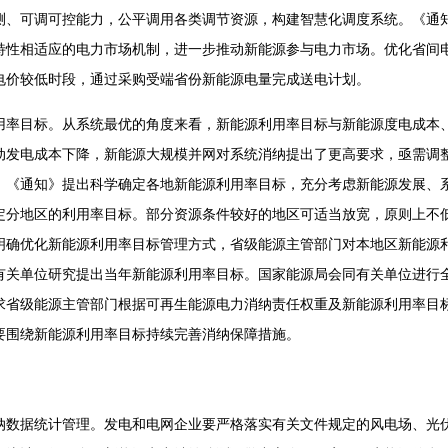
测、可调可控能力，公平调用各类调节资源，构建智慧化调度系统。《通
特性相适应的电力市场机制，进一步推动新能源参与电力市场。优化省间
电价较低时段，通过采购受端省份新能源电量完成送电计划。
目标。从系统最优的角度来看，新能源利用率目标与新能源度电成本、
动发电成本下降，新能源大规模并网对系统消纳提出了更高要求，亟需调
。《通知》提出科学确定各地新能源利用率目标，充分考虑新能源发展、
定分地区的利用率目标。部分资源条件较好的地区可适当放宽，原则上不低
明确优化新能源利用率目标管理方式，省级能源主管部门对本地区新能源
有关单位研究提出当年新能源利用率目标。国家能源局会同有关单位进行
求省级能源主管部门根据可再生能源电力消纳责任权重及新能源利用率目
要围绕新能源利用率目标持续完善消纳保障措施。
据统计管理。发电和电网企业要严格落实有关文件规定的风电场、光伏