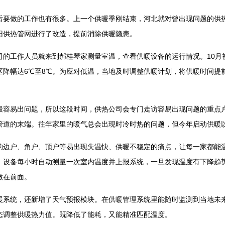
做的工作也有很多。上一个供暖季刚结束，河北就对曾出现问题的供热
旧供热管网进行了改造，提前消除供暖隐患。
工作人员就来到郝桂琴家测量室温，查看供暖设备的运行情况。10月
区降幅达6℃至8℃。为应对低温，当地及时调整供暖计划，将供暖时间提前
易出问题，所以这段时间，供热公司会专门走访容易出现问题的重点
管道的末端。往年家里的暖气总会出现时冷时热的问题，但今年启动供暖
户、角户、顶户等易出现失温快、供暖不稳定的痛点，让每一家都能温
。设备每小时自动测量一次室内温度并上报系统，一旦发现温度有下降趋
做在前面。
统，还新增了天气预报模块。在供暖管理系统里能随时监测到当地未来
动态调整供暖热力值。既降低了能耗，又能精准匹配温度。