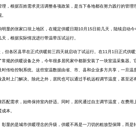
，根据百姓需求灵活调整各项政策，是当下各地都在努力践行的管理
现。
显的张家口坝上地区，在规定供暖日期10月15日前几天，陆续启动今
几天，根据实际情况进行带温带压试运行。
，但各区县早在正式供暖前三四天就启动了试运行。在11月1日正式供暖
了常规的供暖设备之外，今年很多居民家中都新安装了一块室温采集器。
及时传给控制系统。这些室温数据由省、市、县和企业多方共享，一旦温
业及时上门解决。除此之外，居民也可以通过手机远程调节温度，甚至还
。
配需求，始终保持室内舒适。同时，居民通过自主调节温度，在费用上
暖成本。
显的是城市供暖理念的升级，供暖不再是一刀切的粗放型保障，而是