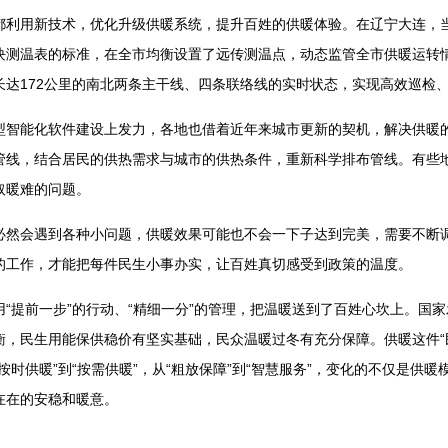
用新技术，优化升级供暖系统，提升百姓的供暖体验。在辽宁大连，当
1块测温表的标准，在全市均衡设置了远传测温点，动态监管全市供暖运转
长达172公里的南北两条主干线、四条联络线的实时状态，实现高效巡检
能化软件建设上发力，各地也借着近年来城市更新的契机，解决供暖的
管线，结合居民的供热需求与城市的供热条件，重新科学排布管线。有些
取暖难的问题。
会遇到各种小问题，供暖效果可能也不会一下子达到完美，需要不断调
的工作，才能把每件民生小事办实，让百姓真切感受到政策的温度。
提前一步”的行动、“精细一分”的管理，把温暖送到了百姓心坎上。国家
衡，民生用能保供稳价有坚实基础，民众温暖过冬有充分保障。供暖这件“
按时供暖”到“按需供暖”，从“粗放保障”到“智慧服务”，变化的不仅是供
在在的安稳和暖意。