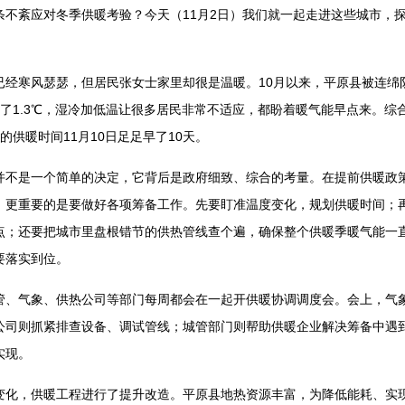
条不紊应对冬季供暖考验？今天（11月2日）我们就一起走进这些城市，
寒风瑟瑟，但居民张女士家里却很是温暖。10月以来，平原县被连绵
低了1.3℃，湿冷加低温让很多居民非常不适应，都盼着暖气能早点来。综
定的供暖时间11月10日足足早了10天。
是一个简单的决定，它背后是政府细致、综合的考量。在提前供暖政
，更重要的是要做好各项筹备工作。先要盯准温度变化，规划供暖时间；
点；还要把城市里盘根错节的供热管线查个遍，确保整个供暖季暖气能一
要落实到位。
气象、供热公司等部门每周都会在一起开供暖协调调度会。会上，气象
公司则抓紧排查设备、调试管线；城管部门则帮助供暖企业解决筹备中遇
利实现。
，供暖工程进行了提升改造。平原县地热资源丰富，为降低能耗、实现