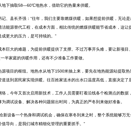
地下抽取58—60℃地热水，借助它的热量来供暖。
、县长齐强：“往年，我们主要靠燃煤供暖，如果想提前供暖，无论是
清洁能源替代工程，在成本方面，相比传统的燃煤供暖能节省成本，这让
造成更大的压力，是可持续的。”
巨大的难题，为提前供暖提供了支撑。不过万事开头难，要让新项目、
县超一半家庭的供暖作用，还有不少准备工作要做。
项目的枢纽。地热水从地下1500米抽上来，要先在地热能源站提取热
管道送到居民家实现供暖。往百姓家送水的出水口温度高低，直接决定了
，今年又首次启用新技术，工作人员需要盯着沿线各个检测点的数据，
够为调试设备、解决各种问题留出时间，为真正的严冬到来做好准备。
新设备一个热身和调试机会，确保在寒冬到来之时，整个系统能够万无
价值导向，是我们城市精细化管理的重要抓手。”