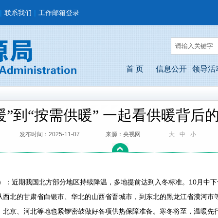
|
联系我们
|
工作邮箱登录
首 页
信息公开
领导活
暖”到“按需供暖” 一起看供暖背后的
发布时间：2025-11-07
来源：央视网
大
中
小
：近期我国北方部分地区持续降温，多地提前达到入冬标准。10月中下
从西北的甘肃省白银市、华北的山西省晋城市，到东北的黑龙江省漠河市
，北京、河北等地也紧锣密鼓做好各项供热保障准备。寒冬将至，温暖先