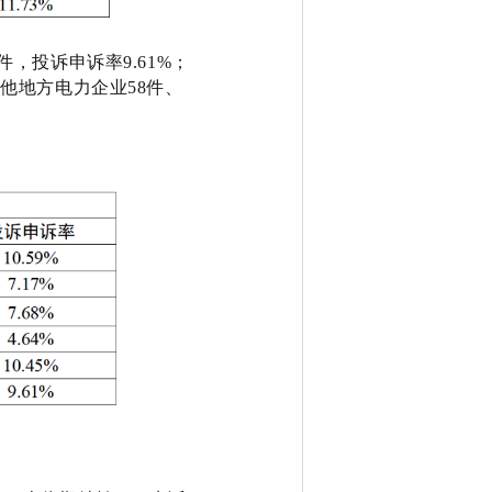
件，投诉申诉率
9.
61
%
；
其他地方电力企业
58
件
、