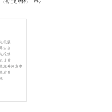
件（含
往期
结转），申诉