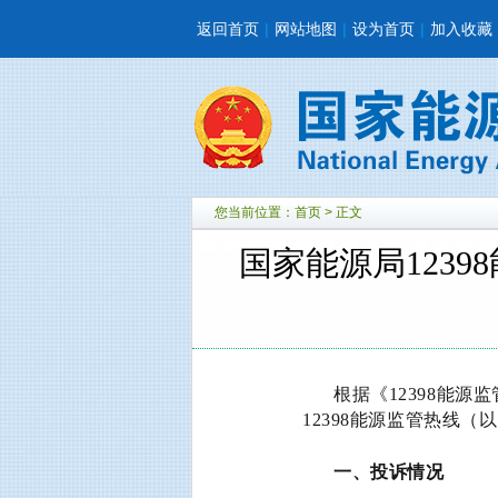
返回首页
|
网站地图
|
设为首页
|
加入收藏
您当前位置：
首页
> 正文
国家能源局1239
根据《
12398
能源监
12398
能源监管热线
（以
一、投诉情况