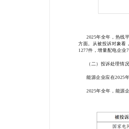
2025
年全年，
热线
方面。从被投诉对象看
1277
件，增量配电企业
7
（二）投诉处理情
能源企业应在
2025
2025
年全年，
能源