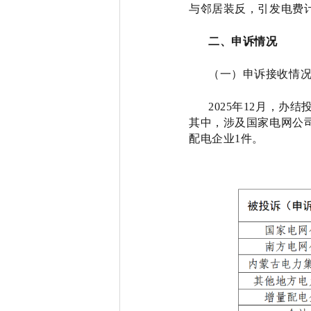
与邻居装反，
引发
电费
二、申诉情况
（一）申诉接收情
2025
年
12
月
，办结
其中，
涉及
国家电网公
配电企业
1
件
。