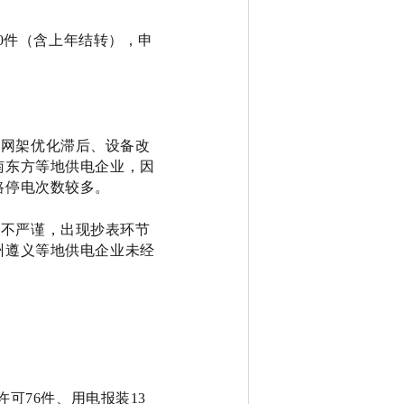
0
件（含
上年
结转），申
因网架优化
滞后
、设备改
南东方等地供电企业
，
因
路停电次数较多。
作不严谨，
出现
抄表环节
州遵义等地供电企业未经
许可
76
件、用电报装
1
3