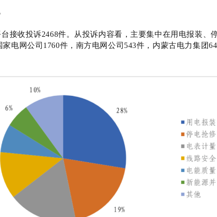
况
平台接收投诉
2468
件。从投诉内容看，主要集中在用电报装
、
国家电网公司
1760
件，南方电网公司
5
4
3
件，内蒙古电力集团
6