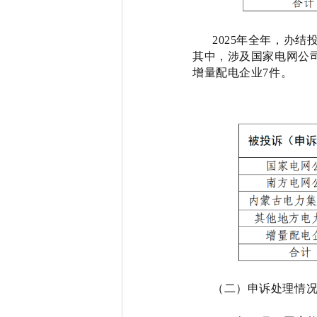
2025
年全
年，办结
其中，
涉及
国家电网公
增量配电企业
7
件
。
（二）申诉处理情