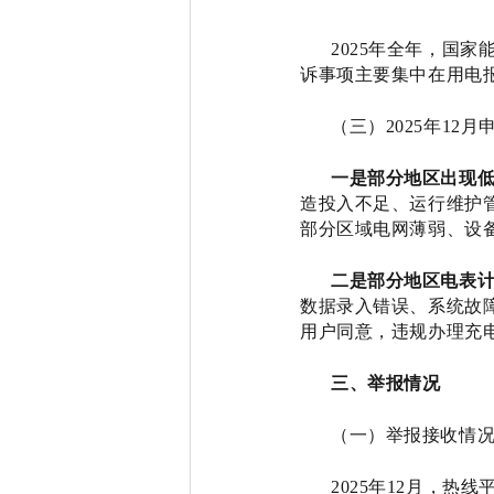
2025
年全
年，国家
诉事项主要集中在用电
（三）
2025
年
12
月
一
是
部分地区出现
造
投入不足
、运行维护
部分区域电网薄弱、设
二
是
部分地区
电表
数据录入错误
、系统故
用户同意
，违规
办理充
三
、举报情况
（一）举报接收情
2025
年
12
月
，热线