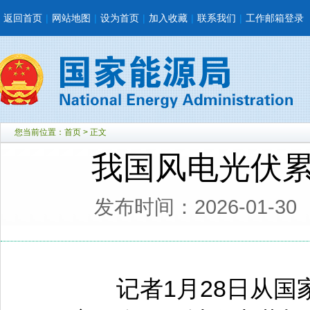
返回首页
|
网站地图
|
设为首页
|
加入收藏
|
联系我们
|
工作邮箱登录
您当前位置：
首页
> 正文
我国风电光伏累
发布时间：2026-01-30
记者1月28日从国家