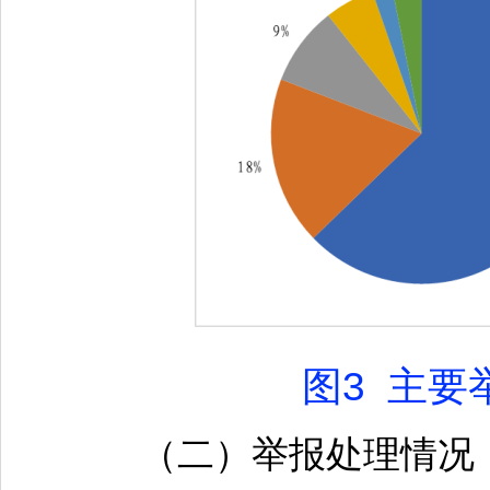
图3 主
（二）举报处理情况