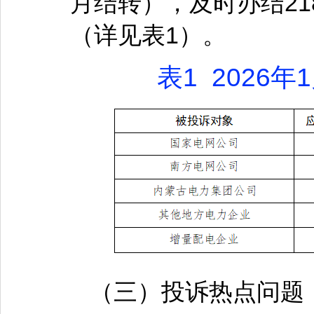
月结转），及时办结218
（详见表1）。
表1 2026
（三）投诉热点问题