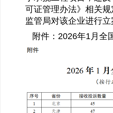
可证管理办法》相关规
监管局对该企业进行立
附件：2026年1月