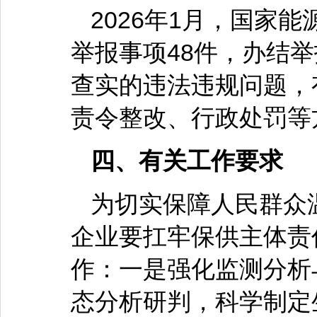
2026年1月，国家
举报事项48件，办结举
查实的违法违规问题，
责令整改、行政处罚等
四、有关工作要求
为切实保障人民群众
企业要扛牢保供主体责
作：一是强化监测分析
态分析研判，科学制定