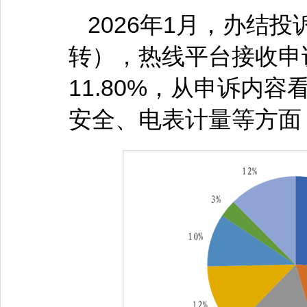
2026年1月，办结投
转），热线平台接收申
11.80%，从申诉内
安全、电表计量等方面