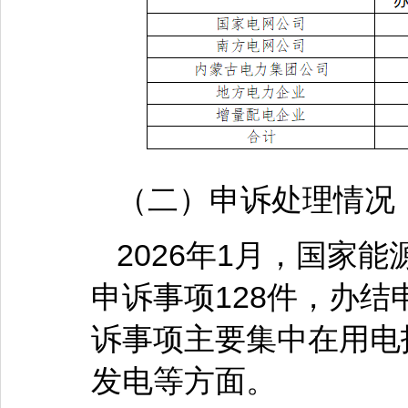
（二）申诉处理情况
2026年1月，国家
申诉事项128件，办结
诉事项主要集中在用电
发电等方面。