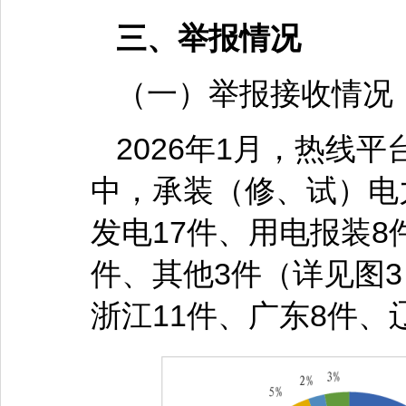
三、举报情况
（一）举报接收情况
2026年1月，热线
中，承装（修、试）电
发电17件、用电报装8
件、其他3件（详见图
浙江11件、广东8件、