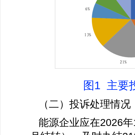
图1 主
（二）投诉处理情况
能源企业应在2026年