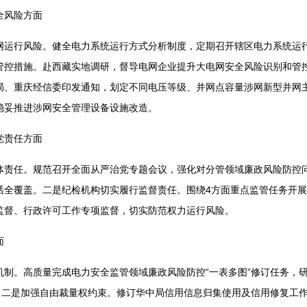
全风险方面
网运行风险。健全电力系统运行方式分析制度，定期召开辖区电力系统运
管控措施。赴西藏实地调研，督导电网企业提升大电网安全风险识别和管
局、重庆经信委印发通知，划定不同电压等级、并网点容量涉网新型并网
稳妥推进涉网安全管理设备设施改造。
党责任方面
体责任。规范召开全面从严治党专题会议，强化对分管领域廉政风险防控
话全覆盖。二是纪检机构切实履行监督责任。围绕4方面重点监管任务开
监督、行政许可工作专项监督，切实防范权力运行风险。
面
机制。高质量完成电力安全监管领域廉政风险防控“一表多图”修订任务，
单。二是加强自由裁量权约束。修订华中局信用信息归集使用及信用修复工