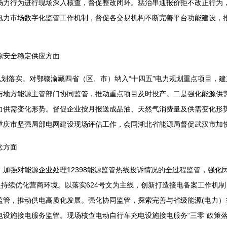
场力行为进行现场深入核查，督促整改闭环。惩治串通报价拒不改正行为
电力市场数字化监管工作机制，督促各交易机构不断完善平台功能建设，
源安全稳定供应方面
规划落实。对鄂赣渝藏四省（区、市）纳入“十四五”电力规划重点项目，
与地方能源主管部门协同监管，推动重点项目及时投产。二是强化能源供
力供需变化形势。督促企业按月报送成品油、天然气消费量及供需变化形
重庆市坚强局部电网建设现场评估工作，会同湖北省能源局督促武汉市加
念方面
。加强对能源企业处理12398能源监管热线投诉情况的全过程监管，强化
是持续优化营商环境。以落实624号文为主线，创新打造接电备案工作机
监管，推动供电高质化发展。强化协同监管，探索完善与省级能源(电力）
电设施接电服务监管。现场核查电动自行车充电设施接电服务“三零”政策