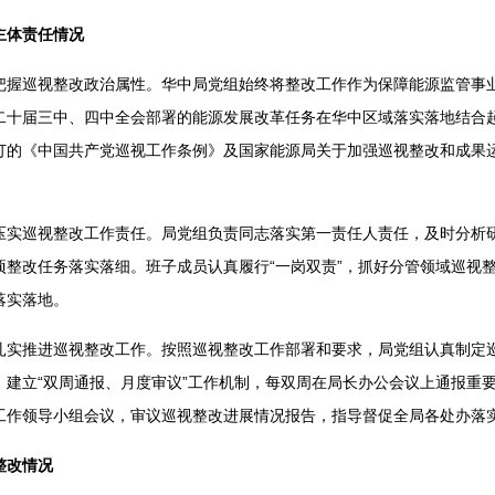
主体责任情况
把握巡视整改政治属性。华中局党组始终将整改工作作为保障能源监管事
二十届三中、四中全会部署的能源发展改革任务在华中区域落实落地结合
订的《中国共产党巡视工作条例》及国家能源局关于加强巡视整改和成果
压实巡视整改工作责任。局党组负责同志落实第一责任人责任，及时分析
项整改任务落实落细。班子成员认真履行“一岗双责”，抓好分管领域巡视
落实落地。
扎实推进巡视整改工作。按照巡视整改工作部署和要求，局党组认真制定
。建立“双周通报、月度审议”工作机制，每双周在局长办公会议上通报重
工作领导小组会议，审议巡视整改进展情况报告，指导督促全局各处办落
整改情况