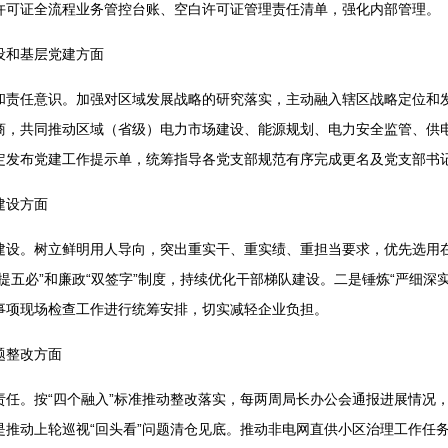
许可证全流程业务管控台账、空白许可证管理责任清单，强化内部管理。
设和基层党建方面
和责任意识。加强对区域发展战略的研究落实，主动融入辖区战略定位和
商，共同推动区域（省级）电力市场建设、能源规划、电力安全监管、供
定发布党建工作提示单，统筹指导各党支部规范有序完成更名及党支部书
建设方面
建设。树立鲜明用人导向，突出重实干、重实绩、重担当要求，优先选用
提五必”和廉政“双签字”制度，持续优化干部梯队建设。二是锤炼“严细深
事项现场检查工作进行统筹安排，切实减轻企业负担。
题整改方面
责任。按“四个融入”标准推动整改落实，每两周局长办公会通报进展情况
是推动上轮巡视“回头看”问题清仓见底。推动非电网直供小区治理工作任