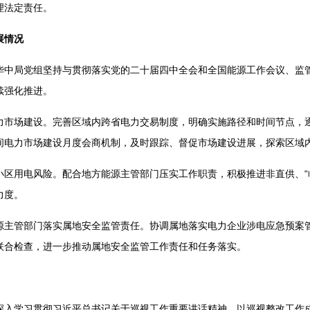
理法定责任。
展情况
华中局党组坚持与贯彻落实党的二十届四中全会和全国能源工作会议、监
续强化推进。
力市场建设。完善区域内跨省电力交易制度，明确实施路径和时间节点，
间电力市场建设月度会商机制，及时跟踪、督促市场建设进展，探索区域
小区用电风险。配合地方能源主管部门压实工作职责，积极推进非直供、“
力度。
源主管部门落实属地安全监管责任。协调属地落实电力企业涉电应急预案
联合检查，进一步推动属地安全监管工作责任和任务落实。
深入学习贯彻习近平总书记关于巡视工作重要讲话精神，以巡视整改工作