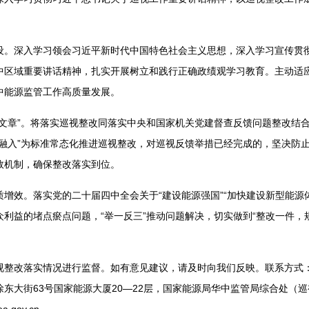
设。深入学习领会习近平新时代中国特色社会主义思想，深入学习宣传贯
中区域重要讲话精神，扎实开展树立和践行正确政绩观学习教育。主动适
中能源监管工作高质量发展。
篇文章”。将落实巡视整改同落实中央和国家机关党建督查反馈问题整改结
融入”为标准常态化推进巡视整改，对巡视反馈举措已经完成的，坚决防止
效机制，确保整改落实到位。
增效。落实党的二十届四中全会关于“建设能源强国”“加快建设新型能源
利益的堵点瘀点问题，“举一反三”推动问题解决，切实做到“整改一件，
。
整改落实情况进行监督。如有意见建议，请及时向我们反映。联系方式：电话0
东大街63号国家能源大厦20—22层，国家能源局华中监管局综合处（