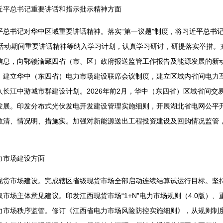
近平总书记重要讲话和指示批示精神方面
平总书记对华中区域重要讲话精神。落实“第一议题”制度，将习近平总书
活动期间重要讲话精神等纳入学习计划，认真学习研讨，研提落实举措。充分
信息，向鄂赣渝藏四省（市、区）政府报送监管工作报告及能源发展的新
。建立华中（东四省）电力市场建设联席会议制度，建立区域内省间电力
长江中游城市群建设计划。2026年前2月，华中（东四省）区域省间交
发展。印发分布式光伏发电开发建设管理实施细则，开展湖北省电网公平
数清、情况明、措施实。加强对新能源送出工程投资建设及回购情况监管
。
力市场建设方面
现货市场建设。完成辖区省级现货市场全部启动连续结算试运行目标。坚持
市场主体意见建议。印发江西现货市场“1+N”电力市场规则（4.0版）
力市场秩序监管。修订《江西省电力市场风险防控实施细则》，从规则制