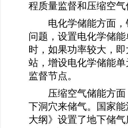
程质量监督和压缩空气
电化学储能方面，针
问题，设置电化学储能
时，如果功率较大，即
站，增设电化学储能单
监督节点。
压缩空气储能方面，
下洞穴来储气。国家能
大纲》设置了地下储气