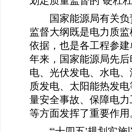
划定质量监督的“硬杠杠
国家能源局有关负责
监督大纲既是电力质监
依据，也是各工程参建
年来，国家能源局先后
电、光伏发电、水电、
质发电、太阳能热发电
量安全事故、保障电力
等方面发挥了重要作用
“‘十四五’规划实施