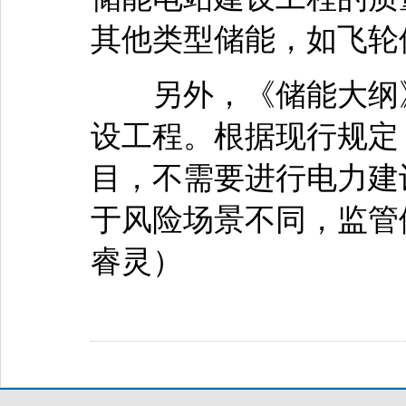
其他类型储能，如飞轮
另外，《储能大纲》
设工程。根据现行规定
目，不需要进行电力建
于风险场景不同，监管
睿灵）