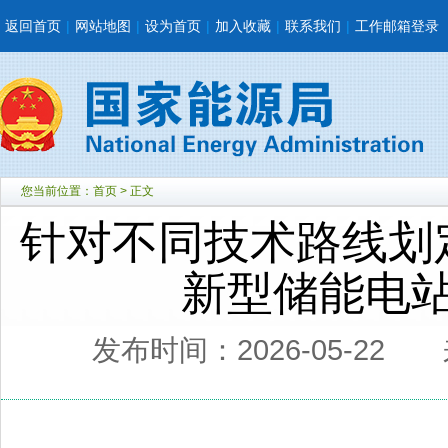
返回首页
|
网站地图
|
设为首页
|
加入收藏
|
联系我们
|
工作邮箱登录
您当前位置：
首页
> 正文
针对不同技术路线划
新型储能电站
发布时间：2026-05-22