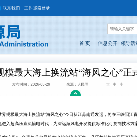
|
联系我们
|
工作邮箱登录
首 页
信息公开
领导活
规模最大海上换流站“海风之心”正
发布时间：2026-05-29
来源：人民网
大
中
小
规模最大海上换流站“海风之心”今日从江苏南通发运，将在三峡阳江青
电进入超高压直流输电时代，为深远海风电开发提供标准化可复制技术方