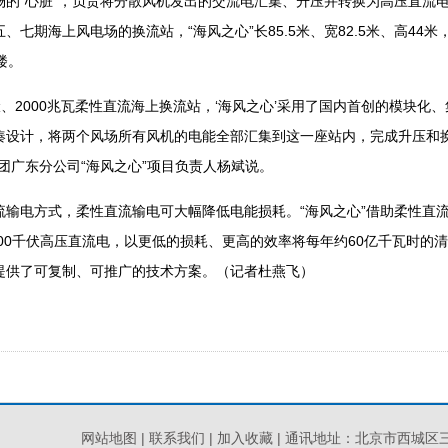
“心脏”，负责将分散风机发出的交流电汇集、升压并转换为高压直流电
、七期海上风电场的换流站，“海风之心”长85.5米、宽82.5米、高44
楼。
、2000兆瓦柔性直流海上换流站，‘海风之心’采用了国内首创的模块化
凑设计，将两个风场所有风机的电能全部汇集到这一座站内，完成升压和
团广东分公司“海风之心”项目负责人杨斌说。
电方式，柔性直流输电可大幅降低电能损耗。“海风之心”借助柔性直流
500千伏高压直流电，以更低的损耗、更高的效率将每年约60亿千瓦时的
提供了可复制、可推广的技术方案。（记者杜燕飞）