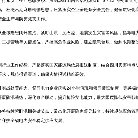
拧紧安全生产思想发条。深刻汲取山西长治沁源煤矿“5・22”特别重大
鸣，杜绝汛期麻痹松懈思想，压紧压实企业全链条安全责任，健全层级化
安全生产与防灾减灾工作。
展全域隐患闭环整治。紧盯山洪、泥石流、地震次生灾害等风险，指导电
、工棚营地等关键点位，严控高危作业风险，建立隐患台账，做到限期整
明行业工作纪律。严格落实国家能源局信息报送制度，结合四川灾害特点
要求，规范报送渠道，确保灾情报送精准高效。
升实战处置能力。督导电力企业落实24小时值班和领导带班制度，完善极端
开展防汛演练，深化政企联动，提升抢险复电能力，最大限度降低灾害影
办将持续紧盯汛期关键节点，常态化开展隐患督导核查，持续规范应急管
力守护全省电力安全稳定供应大局。