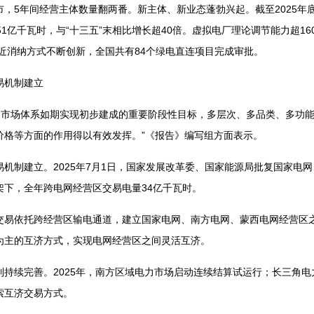
，5年间经营主体数量翻两番。新主体、新业态蓬勃兴起。截至2025年
3.51亿千瓦时，与“十三五”末相比增长超40倍。虚拟电厂理论调节能力超1
就近消纳方式不断创新，全国共有84个绿电直连项目完成审批。
机制建立
力市场体系如期实现初步建成的重要阶段性目标，多层次、多品类、多功
价格等方面的作用得以有效发挥。”《报告》编写组方面表示。
制建立。2025年7月1日，国家发展改革委、国家能源局批复国家电网
架下，全年跨电网经营区交易电量34亿千瓦时。
依托跨经营区输电通道，建立国家电网、南方电网、蒙西电网经营区之
为主的互济方式，实现电网经营区之间灵活互济。
续完善。2025年，南方区域电力市场启动连续结算试运行；长三角电
索互济交易方式。