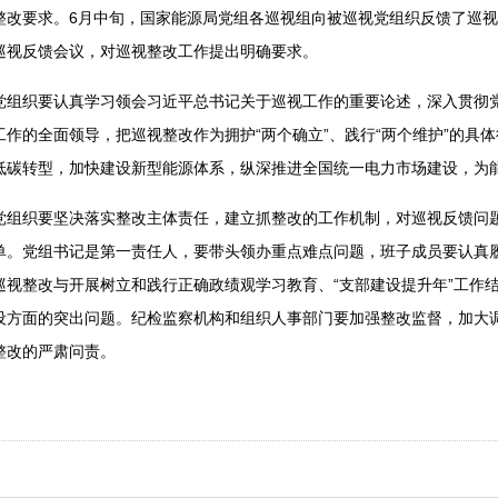
整改要求。6月中旬，国家能源局党组各巡视组向被巡视党组织反馈了巡
巡视反馈会议，对巡视整改工作提出明确要求。
党组织要认真学习领会习近平总书记关于巡视工作的重要论述，深入贯彻
作的全面领导，把巡视整改作为拥护“两个确立”、践行“两个维护”的具
低碳转型，加快建设新型能源体系，纵深推进全国统一电力市场建设，为
党组织要坚决落实整改主体责任，建立抓整改的工作机制，对巡视反馈问
单。党组书记是第一责任人，要带头领办重点难点问题，班子成员要认真履
巡视整改与开展树立和践行正确政绩观学习教育、“支部建设提升年”工作
设方面的突出问题。纪检监察机构和组织人事部门要加强整改监督，加大
整改的严肃问责。