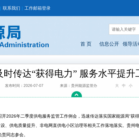
|
联系我们
|
工作邮箱登录
首 页
信息公开
领导活
时传达“获得电力” 服务水平提
发布时间：2026-07-07
来源：贵州能源监管办
大
中
小
开2026年二季度供电服务监管工作例会，迅速传达落实国家能源局“获
”建设、供电质量提升、非电网直供电小区治理等相关工作落地落实。贵州
负责同志参会。