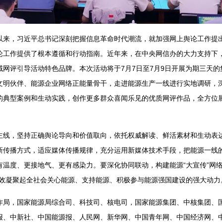
，习近平总书记深刻把握信息革命时代潮流，就加强网上舆论工作提
论工作提供了根本遵循和行动指南。近年来，在中央网信办的大力支持下，
域网评引导活动特色品牌。本次活动将于7月7日至7月9日开展为期三天
文明伙伴、能源企业网络正能量骨干，走进能源生产一线进行实地调研，
的典型案例和生动实践，创作更多群众喜闻乐见的优质网评作品，全方位
，坚持正确舆论导向和价值取向，依托权威解读、鲜活素材和生动表达
新传播方式，适应媒体传播规律，充分运用新媒体技术手段，把能源一线
有温度、更接地气、更有感染力。要深化协同联动，构建能源“大宣传”网络
有效凝聚起全社会关心能源、支持能源、积极参与能源强国建设的强大动力
，国家能源局综合司、科技司、核电司，国家能源集团、中核集团、国
报、中新社、中国能源报、人民网、新华网、中国青年网、中国经济网、