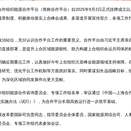
组织能源合作平台（简称合作平台）自2025年9月2日正式挂牌成立以
规章制度、积极推动落实上合峰会成果、多渠道开展宣传宣介，各项工作
站位，充分认识合作平台工作的重要意义。合作平台由习近平主席亲
的直接部署，是提升上合区域能源韧性、助力构建上合组织命运共同体的
近期重点工作，认真做好今年上合组织元首峰会能源领域支持保障。在“
题研究、优化平台工作机制等方面抓好落实。同时要谋划长远战略目标，
，为深化区域协同发展作出更大贡献。
织能源合作咨询委员会、专项工作组名单，审议通过《中国—上海合作
组织实施办法（试行）》，为合作平台长期高效运行进一步筑牢基础。
革委国际司负责同志，指导委员会全体委员，国家能源局综合司、人事
委员会、专项工作组代表参加会议。