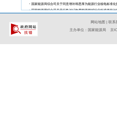
国家能源局综合司关于同意增补韩恩厚为能源行业核电标准化
国家能源局综合司关于征集2017年度能源领域行业标准项目计
国家能源局关于成立能源行业电力安全工器具及机具标准化技
国家能源局关于成立能源行业地热能专业标准化技术委员会的
国家能源局综合司关于征求《电力规划设计标准体系项目表（2
国家能源局综合司关于报批第六阶段《车用汽油》和《车用柴
国家能源局综合司关于同意调整能源行业页岩气标准化技术委
能源行业短路试验技术标准化技术委员会（NEA/TC10）正式
2011年世界标准日大会在京召开
2011-10-28
刘琦同志在能源行业风电标委会一届二次会议暨能源行业风电
能源行业风电标委会年度工作报告（2011）
2011-10-28
能源行业风电标准技术委员会一届二次会议 暨能源行业风电